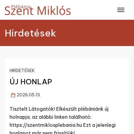
Skip
to
content
Hirdetések
HIRDETÉSEK
ÚJ HONLAP
2026.05.13.
Tisztelt Látogatók! Elkészült plébániánk új
holnapja, az alábbi linken található:
https://szentmiklosplebania.hu Ezt a jelenlegi
honlapot már nem frissítjük!